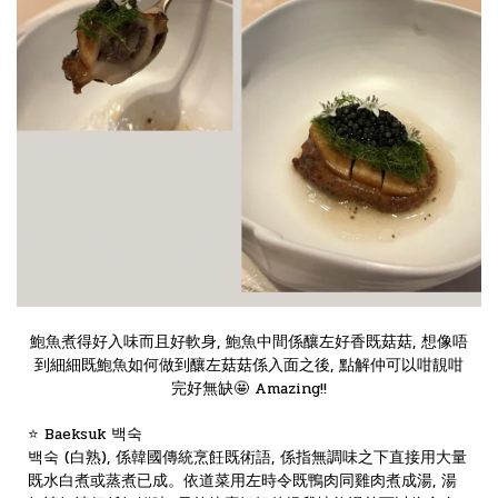
鮑魚煮得好入味而且好軟身, 鮑魚中間係釀左好香既菇菇, 想像唔
到細細既鮑魚如何做到釀左菇菇係入面之後, 點解仲可以咁靚咁
完好無缺🤩 Amazing!!
⭐️ Baeksuk 백숙
백숙 (白熟), 係韓國傳統烹飪既術語, 係指無調味之下直接用大量
既水白煮或蒸煮已成。依道菜用左時令既鴨肉同雞肉煮成湯, 湯