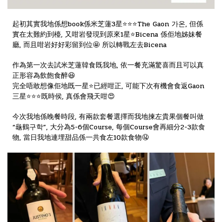
起初其實我地係想book係米芝蓮3星⭐️⭐️⭐️The Gaon 가온, 但係
實在太難約到檯, 又咁岩發現到原來1星⭐️Bicena 係佢地姊妹餐
廳, 而且咁岩好好彩留到位🤩 所以轉戰左去Bicena
作為第一次去試米芝蓮韓食既我地, 依一餐充滿驚喜而且可以真
正形容為飲飽食醉😆
完全唔敢想像佢地既一星⭐️已經咁正, 可能下次有機會食返Gaon
三星⭐️⭐️⭐️既時侯, 真係會飛天咁😍
今次我地係晚餐時段, 有兩款套餐選擇而我地揀左貴果個餐叫做
“龜鶴구학”, 大分為5-6個Course, 每個Course會再細分2-3款食
物, 當日我地連埋甜品係一共食左10款食物🤤