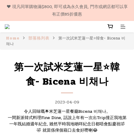
❤️ 購物滿$500, 即享包郵服務, 代購貨品除外（順豐門市自取或智
❤️ 現凡同單購物滿$800, 即可成為永久會員, 門市或網店都可以享
能櫃) 
有正價85折優惠
❤️ 購物滿$500, 即享包郵服務, 代購貨品除外（順豐門市自取或智
能櫃) 
Home
部落格列表
第一次試米芝蓮一星⭐️韓食- Bicena 비
채나
第一次試米芝蓮一星⭐️韓
食- Bicena 비채나
2023-04-09
令人回味嘅🌟米芝蓮一星餐廳Bicena 비채나。
一間新派韓式料理Fine Dine, 話說上年有一次出Trip撞正我地第
一年既結婚週年紀念, 雖然平時我地啲咩紀念日都唔會點慶祝🤣
🤣 就當係俾個藉口去食好嘢喇😂