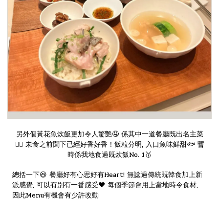
另外個黃花魚炊飯更加令人驚艷🤤 係其中一道餐廳既出名主菜
👍🏻 未食之前聞下已經好香好香！飯粒分明, 入口魚味鮮甜🐟 暫
時係我地食過既炊飯No. 1🥇
總括一下😆 餐廳好有心思好有Heart! 無諗過傳統既韓食加上新
派感覺, 可以有別有一番感受❤️ 每個季節會用上當地時令食材,
因此Menu有機會有少許改動