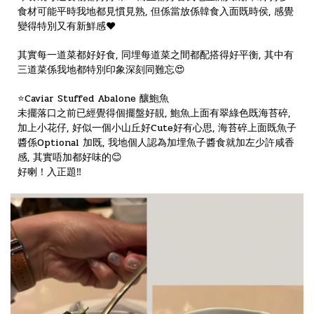
食材可能平時我地都見慣見熟, 但係當放係韓食入面既時侯, 感覺
變得特別又有新鮮感❤️
其實每一道菜都好好食, 同埋每道菜之間都配搭得好平衡, 其中有
三道菜係我地都特別印象深刻同難忘😍
⭐️Caviar Stuffed Abalone 釀鮑魚
未擺落口之前已經覺得個擺盤好靚, 鮑魚上面有翠綠色既海苔碎,
加上小花仔, 好似一個小山丘好Cute好有心思, 海苔碎上面既魚子
醬係Optional 加既, 我地個人認為加埋魚子醬食就加左少許咸香
感, 其實唔加都好味的😊
好喇！入正題‼️