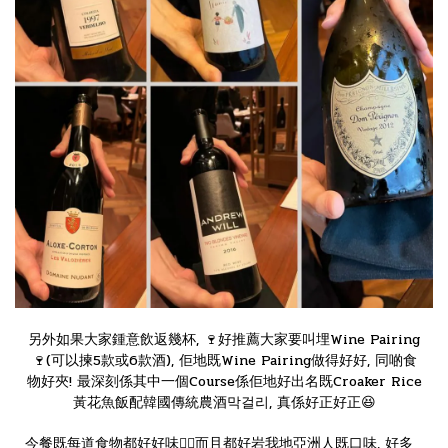
另外如果大家鍾意飲返幾杯, 🍷好推薦大家要叫埋Wine Pairing
🍷(可以揀5款或6款酒), 佢地既Wine Pairing做得好好, 同啲食
物好夾! 最深刻係其中一個Course係佢地好出名既Croaker Rice
黃花魚飯配韓國傳統農酒막걸리, 真係好正好正😆
今餐既每道食物都好好味👍🏻而且都好岩我地亞洲人既口味, 好多