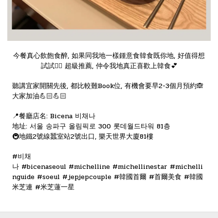
今餐真心飲飽食醉, 如果同我地一樣鍾意食韓食既你地, 好值得想
試試👍🏻 超級推薦, 仲令我地真正喜歡上韓食💕
聽講宜家開關先後, 都比較難Book位, 有機會要早2-3個月預約🙈
大家加油💪🏻💪🏻
📍餐廳店名: Bicena 비채나
地址: 서울 송파구 올림픽로 300 롯데월드타워 81층
🚇地鐵2號線蠶室站2號出口, 樂天世界大廈81樓
#비채
나
#bicenaseoul
#michelline
#michellinestar
#michelli
nguide
#soeul
#jepjepcouple
#韓國首爾
#首爾美食
#韓國
米芝連
#米芝蓮一星