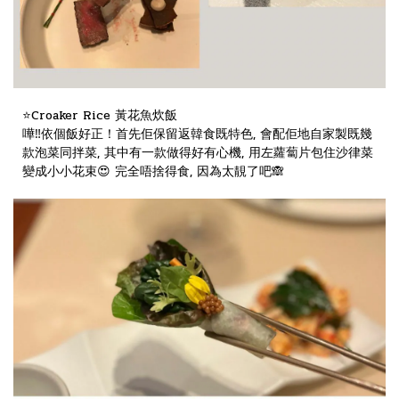
⭐️Croaker Rice 黃花魚炊飯
嘩‼️依個飯好正！首先佢保留返韓食既特色, 會配佢地自家製既幾
款泡菜同拌菜, 其中有一款做得好有心機, 用左蘿蔔片包住沙律菜
變成小小花束😍 完全唔捨得食, 因為太靚了吧🙈