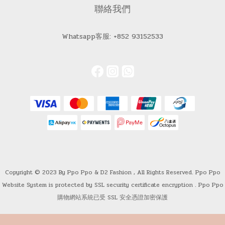
聯絡我們
Whatsapp客服: +852 93152533
Copyright © 2023 By Ppo Ppo & D2 Fashion , All Rights Reserved. Ppo Ppo
Website System is protected by SSL security certificate encryption . Ppo Ppo
購物網站系統已受 SSL 安全憑證加密保護