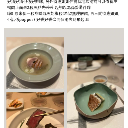
好清好清但係好鮮味, 另外待應姐姐仲提我地飲湯前可以依食左
鴨肉上面果3粒黑點先🤣🤣 起初以為係普通伴碟
嘩‼️ 原來係一粒甜味既黑胡椒粒(希望無理解錯, 再三問待應姐姐,
佢話係pepper) 好香好香😍同個湯夾到飛起👍🏻