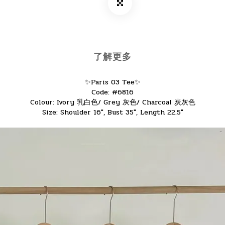
了解更多
✨Paris 03 Tee✨
Code: #6816
Colour: Ivory 乳白色/ Grey 灰色/ Charcoal 炭灰色
Size: Shoulder 16", Bust 35", Length 22.5"