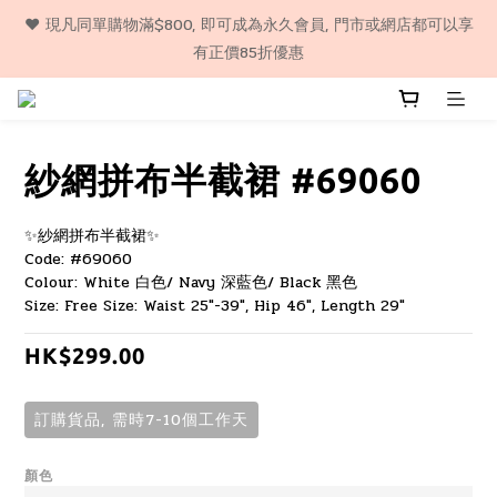
❤️ 購物滿$500, 即享包郵服務, 代購貨品除外（順豐門市自取或智
❤️ 現凡同單購物滿$800, 即可成為永久會員, 門市或網店都可以享
能櫃) 
有正價85折優惠
❤️ 購物滿$500, 即享包郵服務, 代購貨品除外（順豐門市自取或智
能櫃) 
紗網拼布半截裙 #69060
✨紗網拼布半截裙✨
Code: #69060
Colour: White 白色/ Navy 深藍色/ Black 黑色
Size: Free Size: Waist 25"-39", Hip 46", Length 29"
HK$299.00
訂購貨品, 需時7-10個工作天
顏色